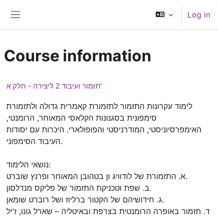
Skip to main content
Log in
Side panel
Course information
תזמור ועיבוד 2 ליצירה - חלק א'
לימוד עקרונות התזמור לתזמורת קאמרית גדולה ולתזמורת
סימפונית בסגנונות הקלאסי המאוחר, הרומנטי,
האימפרסיוניסטי, המודרניסטי והפופולארי. היכרות עם יסודות
העיבוד הסימפוני.
נושאי הלימוד:
א. התזמורת של לודוויג ון בטהובן המאוחר ופרנץ שוברט.
ב. שפת וטכניקת התזמור של פליקס מנדלסון.
ג. חידושיהם של הקטור ברליוז ושל רוברט שומאן.
ד. תזמור באופרה הרומנטית בצרפת ובאיטליה – שארל גונו, ז'יל