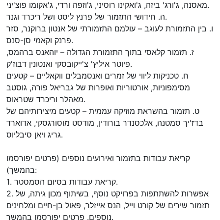
מאסנה, ג'ורג' ביזה, ג'ואקינו רוסיני, ג'וזפה ורדי, ג'אקומו פוצ'יני.
ה. חידושי התזמור של פרנץ ליסט ושל ריכרד וגנר.
ו. בין התזמורת לעוגב – עולמם התזמורתי של אנטון ברוקנר, סזר
פרנק וקאמי סן-סנס.
ז. תזמור קלאסי בתוך התזמורת הגדולה – יוהאנס ברהמס,
פיוטר איליץ' צ'ייקובסקי ואנטונין דבוז'ק.
ח. טכניקות ליווי של זמרים ואנסמבלים ווקאליים – קטעים
מסימפוניות, אורטוריות ואופרות של גבריאל פורה, גוסטב
מאהלר וריכרד שטראוס.
ט. תזמור בהשראת מוזיקה עממית – קטעים מיצירותיהם של
בדז'יך סמטנה, אלכסנדר בורודין, מודסט מוסורגסקי, אדוארד
גריג ויאן סיבליוס.
קריאת עבודות בתזמור ואירועים נוספים (פרטים יפורסמו
בהמשך):
1. קריאת עבודות בסיום הסמסטר.
2. אפשרות להשתתפות בפרויקט נוסף, בשיתוף מכון גיתה, של
תזמור שירים של קורט וייל, הנס אייזלר, פאול בן-חיים ומלחינים
נוספים. פרטים יפורסמו בהמשך.