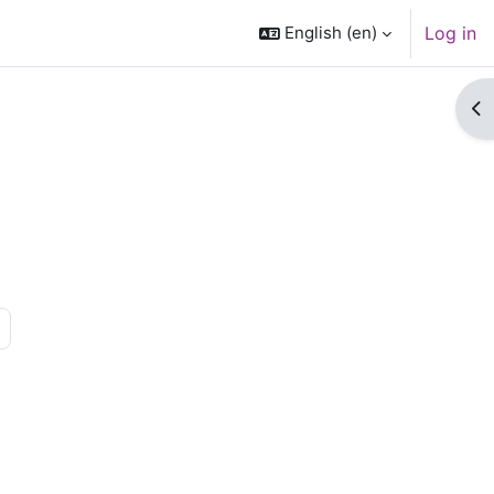
English ‎(en)‎
Log in
Op
rses
 12
Next page