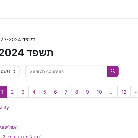
תשפד 2023-2024
תשפד 2023-2024
Search courses
ories
Search cou
Page 1
Page 2
Page 3
Page 4
Page 5
Page 6
Page 7
Page 8
Page 9
Page 10
Page
1
2
3
4
5
6
7
8
9
10
…
12
»
lity
הפוליפוני
מחול מודרני רמה 2- הורטון - חלק ב'