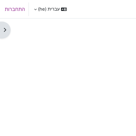
עברית ‎(he)‎
התחברות
תצו