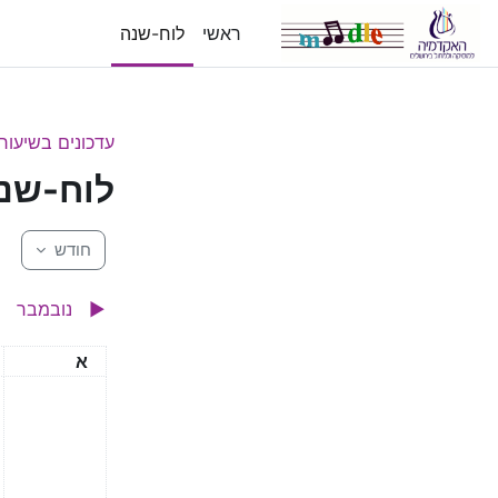
ילוג לתוכן הראשי
ראשי
לוח-שנה
עדכונים בשיעור
לוח-שנ
חודש
▶︎
נובמבר
ראשון
א