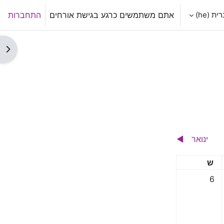
 ‎(he)‎
אתם משתמשים כרגע בגישת אורחים
התחברות
תצו
ינואר
◀︎
שבת
ש
אין אירועים, 6/12/2025
6