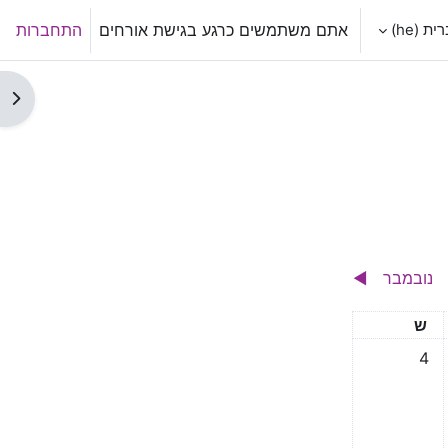
 ‎(he)‎
אתם משתמשים כרגע בגישת אורחים
התחברות
תצו
נובמבר
◀︎
שבת
ש
אין אירועים, 4/10/2025
4