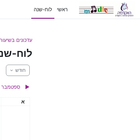
ילוג לתוכן הראשי
ראשי
לוח-שנה
עדכונים בשיעור
לוח-שנ
חודש
▶︎
ספטמבר
ראשון
א